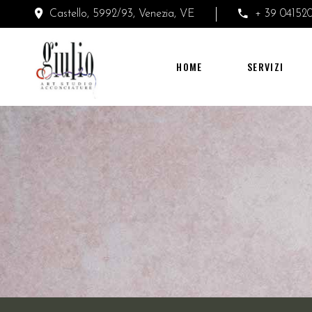
Castello, 5992/93, Venezia, VE
+ 39 04152
HOME
SERVIZI
PRODOTTI
HOME
SERVIZI