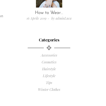
How to Wear…
on
16 Aprile 2019
by
adminLuca
Categories
Accessories
Cosmetics
Hairstyle
Lifestyle
Tips
Winter Clothes