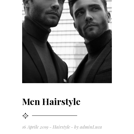
Men Hairstyle
16 Aprile 2019
Hairstyle
by
adminLuca