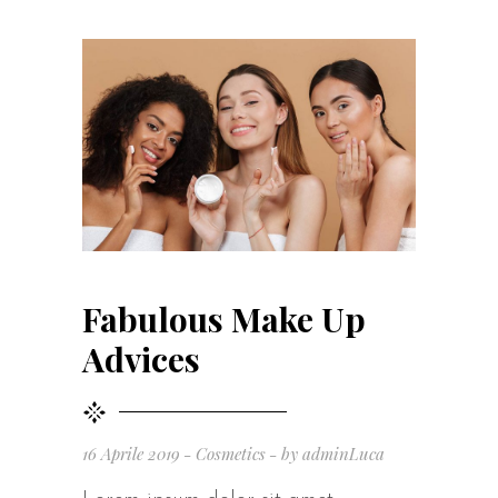
Fabulous Make Up
Advices
16 Aprile 2019
Cosmetics
by
adminLuca