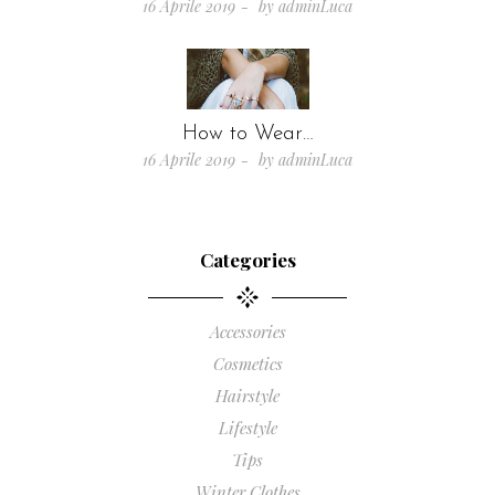
16 Aprile 2019
by
adminLuca
How to Wear…
16 Aprile 2019
by
adminLuca
Categories
Accessories
Cosmetics
Hairstyle
Lifestyle
Tips
Winter Clothes