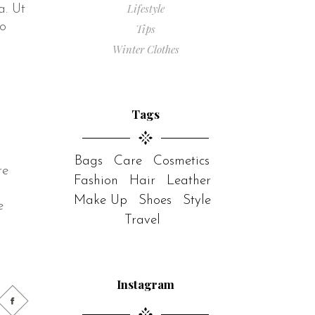
Lifestyle
a. Ut
do
Tips
Winter Clothes
Tags
Bags
Care
Cosmetics
re
Fashion
Hair
Leather
Make Up
Shoes
Style
e
Travel
Instagram