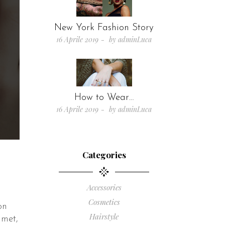
New York Fashion Story
16 Aprile 2019
by
adminLuca
How to Wear…
16 Aprile 2019
by
adminLuca
Categories
Accessories
Cosmetics
on
Hairstyle
amet,