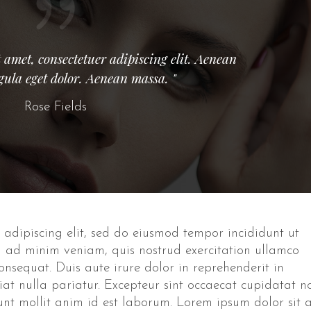
 amet, consectetuer adipiscing elit. Aenean
ula eget dolor. Aenean massa. "
Rose Fields
 adipiscing elit, sed do eiusmod tempor incididunt ut
 ad minim veniam, quis nostrud exercitation ullamco
onsequat. Duis aute irure dolor in reprehenderit in
giat nulla pariatur. Excepteur sint occaecat cupidatat n
runt mollit anim id est laborum. Lorem ipsum dolor sit 